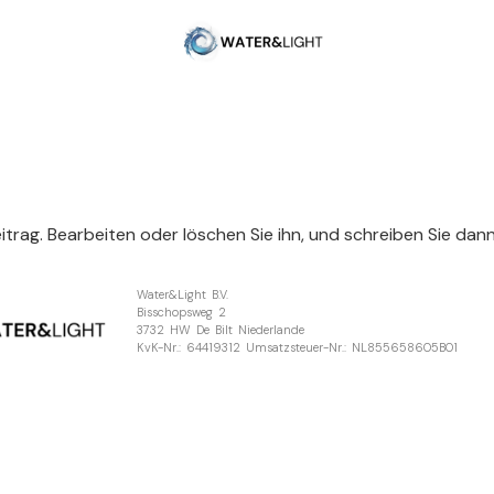
itrag. Bearbeiten oder löschen Sie ihn, und schreiben Sie dann
Water&Light B.V.
Bisschopsweg 2
3732 HW De Bilt Niederlande
KvK-Nr.: 64419312 Umsatzsteuer-Nr.: NL855658605B01