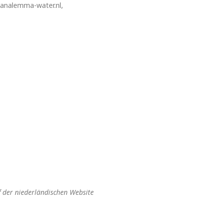
 analemma-water.nl,
f der niederländischen Website