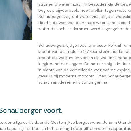
stromend water inzag. Hij bestudeerde de bewe
begreep bijvoorbeeld hoe forellen tegen water
Schauberger zag dat water zich altijd in wervel
daarbij de weg van de minste weerstand kiest. Hi
water dat achter dammen werd tegengehouden
Schaubergers tijdgenoot, professor Felix Ehren
kracht van de implosie 127 keer sterker is dan d
kracht die we kunnen voelen als we onze hand 
leeglopend bad leggen. De natuur volgt de duu
in plaats van de verspillende weg van de explosi
geval is bij moderne motoren. Toen Schauberger in
schat aan ideeën en uitvindingen na.
 Schauberger voort.
 verder uitgewerkt door de Oostenrijkse bergbewoner Johann Grande
 oude kopermijn of houten hut, omringd door ultramoderne apparatuu