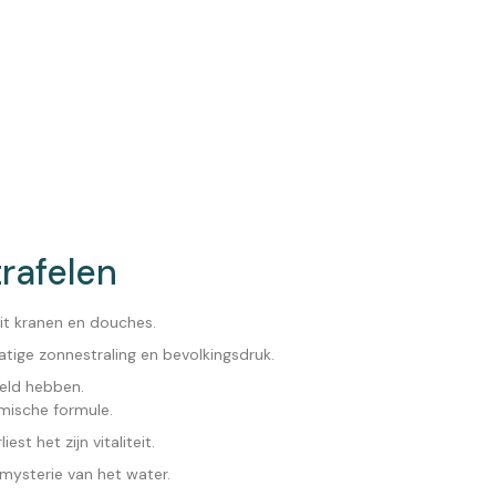
rafelen
it kranen en douches.
ige zonnestraling en bevolkingsdruk.
reld hebben.
mische formule.
st het zijn vitaliteit.
mysterie van het water.