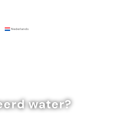
Nederlands
eerd water?
ctureerd water -