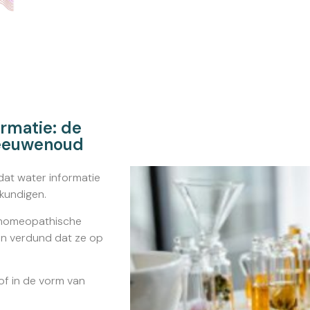
ormatie: de
 eeuwenoud
dat water informatie
kundigen.
 homeopathische
en verdund dat ze op
tof in de vorm van