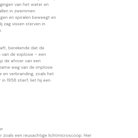
gingen van het water en
vallen in zwemmen.
ingen en spiralen beweegt en
j zag vissen sterven in
.
haft, berekende dat de
ie van de explosie – een
op de afvoer van een
rzame weg van de implosie
e en verbranding, zoals het
 1958 stierf, liet hij een
r.
r zoals een reusachtige lichtmicroscoop. Hier