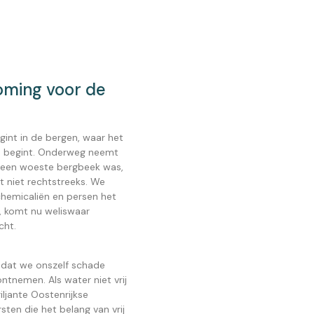
roming voor de
int in de bergen, waar het
en begint. Onderweg neemt
it een woeste bergbeek was,
het niet rechtstreeks. We
chemicaliën en persen het
e, komt nu weliswaar
cht.
dat we onszelf schade
ontnemen. Als water niet vrij
iljante Oostenrijkse
sten die het belang van vrij