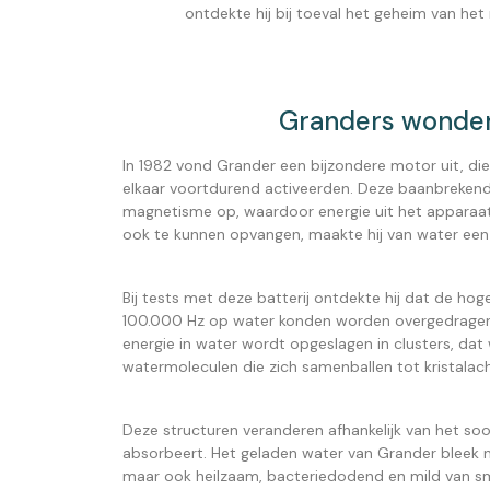
ontdekte hij bij toeval het geheim van het
Granders wonde
In 1982 vond Grander een bijzondere motor uit, di
elkaar voortdurend activeerden. Deze baanbrekende
magnetisme op, waardoor energie uit het apparaa
ook te kunnen opvangen, maakte hij van water een 
Bij tests met deze batterij ontdekte hij dat de ho
100.000 Hz op water konden worden overgedrage
energie in water wordt opgeslagen in clusters, dat
watermoleculen die zich samenballen tot kristalach
Deze structuren veranderen afhankelijk van het soo
absorbeert. Het geladen water van Grander bleek niet
maar ook heilzaam, bacteriedodend en mild van s