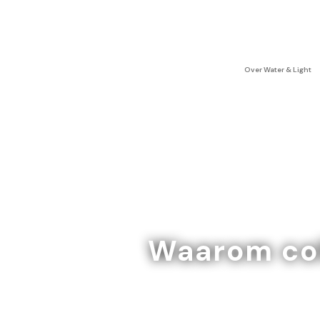
Over Water & Light
Waarom coh
- Over de achte