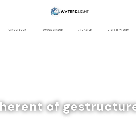
Onderzoek
Toepassingen
Artikelen
Visie & Missie
erent of gestructur
rgrond van vitaal of gestru