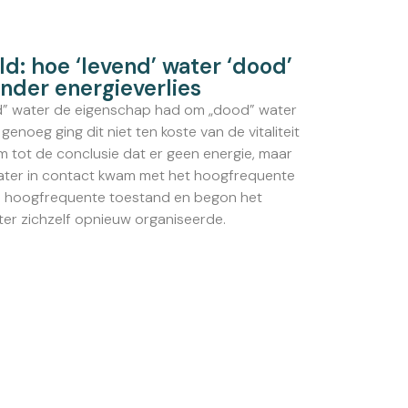
d: hoe ‘levend’ water ‘dood’
onder energieverlies
nd” water de eigenschap had om „dood” water
enoeg ging dit niet ten koste van de vitaliteit
 tot de conclusie dat er geen energie, maar
ater in contact kwam met het hoogfrequente
igen hoogfrequente toestand en begon het
ater zichzelf opnieuw organiseerde.